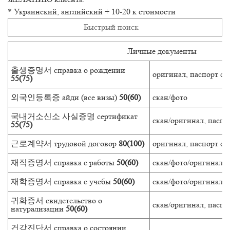
* Украинский, английский + 10-20 к стоимости
Личные документы
출생증명서 справка о рождении
оригинал, паспорт ск
55(75)
외국인등록증 айди (все визы)
50(60)
скан/фото
국내거소신소 사실증명 сертификат
скан/оригинал, паспо
55(75)
근로계약서 трудовой договор
80(100)
оригинал, паспорт ск
재직증명서 справка с работы
50(60)
скан/фото/оригинал, 
재학증명서 справка с учебы
50(60)
скан/фото/оригинал, 
귀화증서 свидетельство о
скан/оригинал, паспо
натурализации
50(60)
건강진단서 справка о состоянии