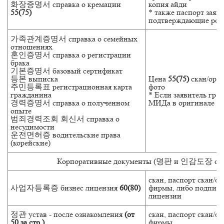
화장증명서 справка о кремации
копия айди
55(75)
* также паспорт заяв
подтверждающие родс
가족관계증명서 справка о семейных
отношениях
혼인증명서 справка о регистрации
брака
기본증명서 базовый сертификат
등본 выписка
Цена
55(75)
скан/ориг
주민등록표 регистрационная карта
фото
гражданина
* Если заявитель гр. 
경력증명서 справка о полученном
МИДа в оригинале
опыте
범죄경력조회 회신서 справка о
несудимости
운전면허증 водительские права
(корейские)
Корпоративные документы (명판 и 인감도장 обяз
скан, паспорт скан/фо
사업자등록증 бизнес лицензия
60(80)
фирмы, либо подпись
лицензии
정관 устав - после ознакомления
(от
скан, паспорт скан/фо
50 за стр.)
фирмы