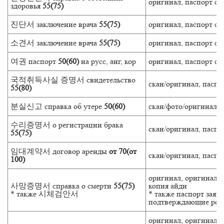
оригинал, паспорт ск
здоровья
55(75)
진단서 заключение врача
55(75)
оригинал, паспорт ск
소견서 заключение врача
55(75)
оригинал, паспорт ск
여권 паспорт
50(60)
на русс, анг, кор
оригинал, паспорт ск
국적취득사실 증명서 свидетельство
скан/оригинал, паспо
55(80)
분실신고 справка об утере
50(60)
скан/фото/оригинал, 
수리증명서 о регистрации брака
скан/оригинал, паспо
55(75)
임대계약서 договор аренды
от 70(от
скан/оригинал, паспо
100)
оригинал, оригинал п
사망증명서 справка о смерти
55(75)
копия айди
* также 시체검안서
* также паспорт заяв
подтверждающие родс
оригинал, оригинал п