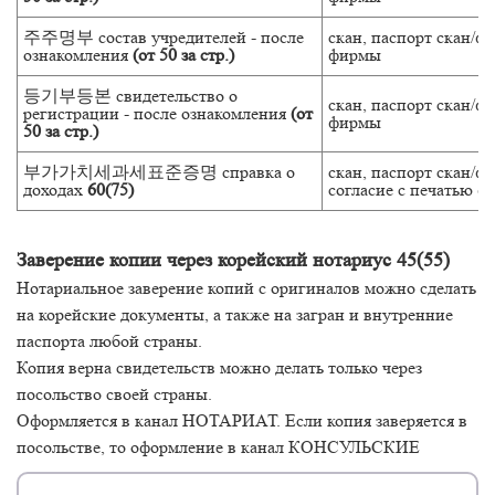
주주명부 состав учредителей - после
скан, паспорт скан/фо
ознакомления
(от 50 за стр.)
фирмы
등기부등본 свидетельство о
скан, паспорт скан/фо
регистрации - после ознакомления
(от
фирмы
50 за стр.)
부가가치세과세표준증명 справка о
скан, паспорт скан/фо
доходах
60(75)
согласие с печатью 
Заверение копии через корейский нотариус 45(55)
Нотариальное заверение копий с оригиналов можно сделать
на корейские документы, а также на загран и внутренние
паспорта любой страны.
Копия верна свидетельств можно делать только через
посольство своей страны.
Оформляется в канал НОТАРИАТ. Если копия заверяется в
посольстве, то оформление в канал КОНСУЛЬСКИЕ