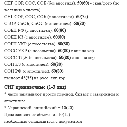
СНГ СОР, СОС, СОБ (без апостиля).
50(60)
- скан/фото (по
желанию клиента)
СНГ СОР, СОС, СОБ (с апостилем).
60(75)
СпОР, СпОБ, СпОС (с апостилем).
60(80)
СОБП РФ (с апостилем).
60(80)
СОБП КЗ (с апостилем).
60(80)
СОБП УКР (с посольства).
60(80)
СОСС УКР (с посольства).
60(80)
с анг на кор
СОСС ТДЖ (с посольства).
60(80)
с анг на кор
СОН КЗ (с апостилем).
60
(80)
СОН РФ (с апостилем).
60(80)
паспорт
45(55)
на русс, анг, кор
СНГ прививочные (1-3 дня)
* часто заказывают просто перевод, бывает с заверением и
апостилем.
* Украинский, английский + 10(20)
Цена зависит от объема, от 10(15)
необходимо ознакомиться с документом